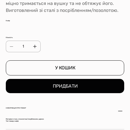
міцно тримається на вушку та не обтяжує його.
Виготовлений зі сталі з посрібленням/позолотою.
Колір
Кількість
У КОШИК
ПРИДБАТИ
ІНФОРМАЦІЯ ПРО ТОВАР
Матеріал: сталь з позолотою/посрібленням, циркон
Тип товару: кафф