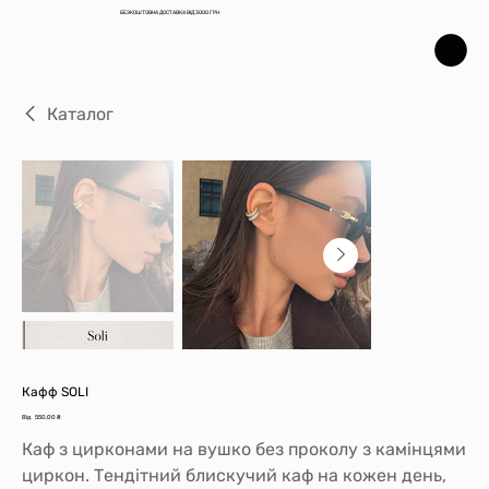
БЕЗКОШТОВНА ДОСТАВКА ВІД 3000 ГРН
Каталог
Кафф SOLI
Ціна
Від
550,00 ₴
Каф з цирконами на вушко без проколу з камінцями
циркон. Тендітний блискучий каф на кожен день,