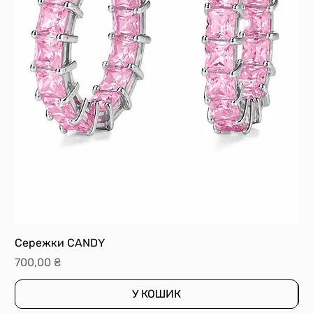
Сережки CANDY
Ка
Ціна
Ці
700,00 ₴
60
У КОШИК