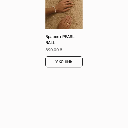
Браслет PEARL
BALL
Ціна
890,00 ₴
У КОШИК