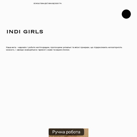
БЕЗКОШТОВНА ДОСТАВКА ВІД 3000 ГРН
indi girls
Наша мета - надихати і робити життя кращим, пропонуючи унікальні та якісні прикраси, що підкреслюють неповторність
кожного, і завжди знаходяться в гармонії з вами та вашим стилем.
Ручна робота