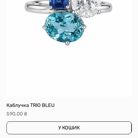
Каблучка TRIO BLEU
Ка
Ціна
Ці
590,00 ₴
59
У КОШИК