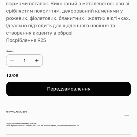
формами вставок. Виконаний з металевої основи зі
сріблястим покриттям, декорований каменями у
рожевих, фіолетових, блакитних і жовтих відтінках.
Ідеально підходить для щоденного носіння та
створення акценту в образі.
Посріблення 925
Кількість
12/08
Передзамовлення
ПРОГРАМА ЛОЯЛЬНОСТІ
Подарунок при замовленні від 1500 грн.
Після першого замовлення постійна знижка -5% на готові вироби, на вироби ручної роботи -3%.