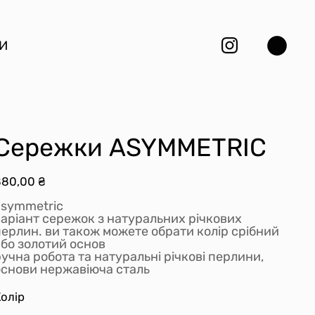
И
Сережки ASYMMETRIC
іна
880,00 ₴
asymmetric
варіант сережок з натуральних річкових
перлин. ви також можете обрати колір срібний
або золотий основ
учна робота та натуральні річкові перлини,
основи нержавіюча сталь
олір