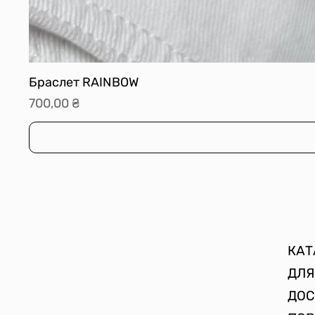
Браслет RAINBOW
Ціна
700,00 ₴
КАТ
ДЛЯ
ДОС