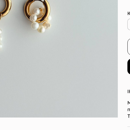
К
М
Т