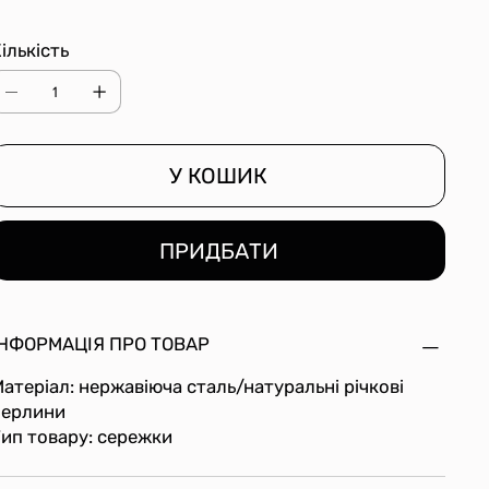
ількість
У КОШИК
ПРИДБАТИ
ІНФОРМАЦІЯ ПРО ТОВАР
атеріал: нержавіюча сталь/натуральні річкові
перлини
ип товару: сережки