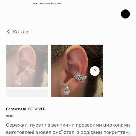
БЕЗКОШТОВНА ДОСТАВКА ВІД 3000 ГРН
Каталог
Сережки ALICE SILVER
Ціна
700,00 ₴
Сережки-пусети з великими прозорими цирконами
виготовлені з ювелірної сталі з родієвим покриттям,