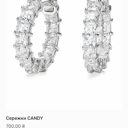
Сережки CANDY
Ка
Ціна
Ці
700,00 ₴
60