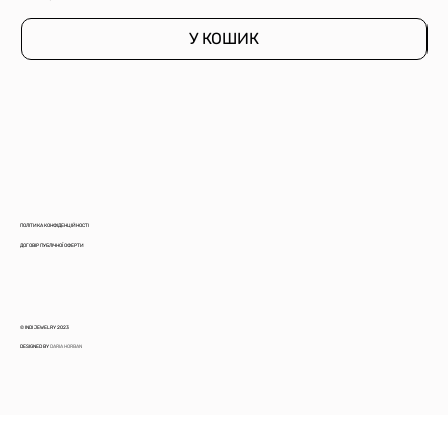
У КОШИК
ПОЛІТИКА КОНФІДЕНЦІЙНОСТІ
ДОГОВІР ПУБЛІЧНОЇ ОФЕРТИ
© INDI JEWELRY 2023
DESIGNED BY
DARIA HORBAN