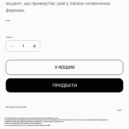
акцент, що привертає увагу своєю незвичною
формою.
Колір
Кількість
У КОШИК
ПРИДБАТИ
ДОГЛЯД ЗА ПРИКРАСАМИ
Не перебувати у прикрасах в душі, ванній, сауні та інших подібних місцях.
Радимо не вдягати прикраси під час активної праці та занять спортом, аби не пітніти, адже в поті є сіль, яка може взаємодіяти з прикрасами.
Уникати взаємодії з різними хімічними засобами, а також милом та шампунями.
Знімати перед сном, аби запобігти пошкодженню.
Не натирати позолоту часто серветками для полірування ❤️