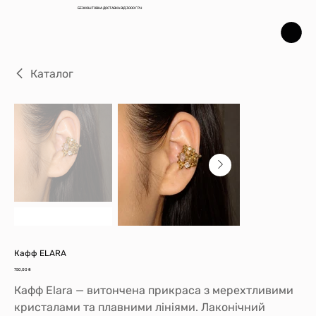
БЕЗКОШТОВНА ДОСТАВКА ВІД 3000 ГРН
Каталог
Кафф ELARA
Ціна
750,00 ₴
Кафф Elara — витончена прикраса з мерехтливими
кристалами та плавними лініями. Лаконічний