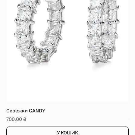
Сережки CANDY
Ка
Ціна
Ці
700,00 ₴
60
У КОШИК