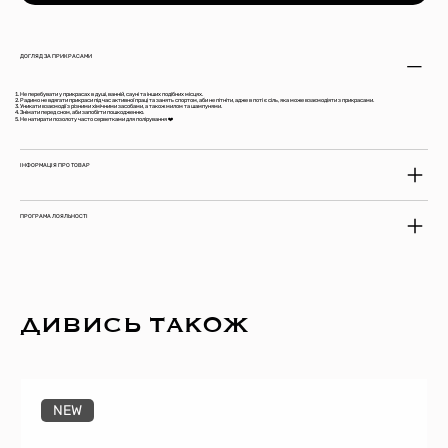
ДОГЛЯД ЗА ПРИКРАСАМИ
Не перебувати у прикрасах в душі, ванній, сауні та інших подібних місцях.
Радимо не вдягати прикраси під час активної праці та занять спортом, аби не пітніти, адже в поті є сіль, яка може взаємодіяти з прикрасами.
Уникати взаємодії з різними хімічними засобами, а також милом та шампунями.
Знімати перед сном, аби запобігти пошкодженню.
Не натирати позолоту часто серветками для полірування ❤️
ІНФОРМАЦІЯ ПРО ТОВАР
ПРОГРАМА ЛОЯЛЬНОСТІ
ДИВИСЬ ТАКОЖ
NEW