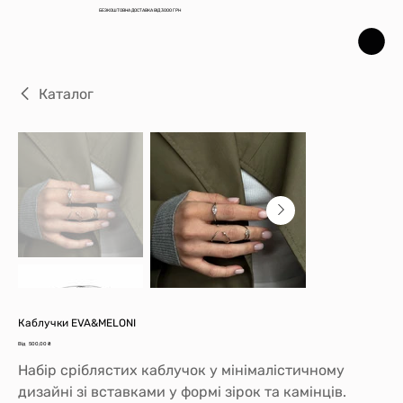
БЕЗКОШТОВНА ДОСТАВКА ВІД 3000 ГРН
Каталог
Каблучки EVA&MELONI
Ціна
Від
500,00 ₴
Набір сріблястих каблучок у мінімалістичному
дизайні зі вставками у формі зірок та камінців.