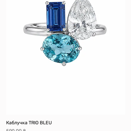
Каблучка TRIO BLEU
Ка
Ціна
Ці
590,00 ₴
59