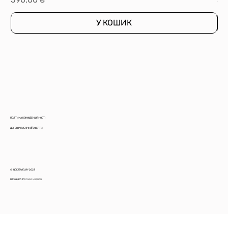
У КОШИК
ПОЛІТИКА КОНФІДЕНЦІЙНОСТІ
ДОГОВІР ПУБЛІЧНОЇ ОФЕРТИ
© INDI JEWELRY 2023
DESIGNED BY
DARIA HORBAN