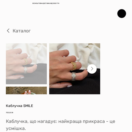
БЕЗКОШТОВНА ДОСТАВКА ВІД 3000 ГРН
Каталог
Каблучка SMILE
Ціна
700,00 ₴
Каблучка, що нагадує: найкраща прикраса - це
усмішка.