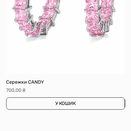
Сережки CANDY
Ка
Ціна
Ці
700,00 ₴
60
У КОШИК