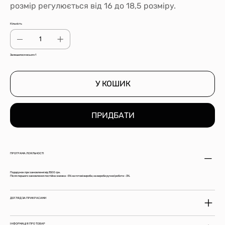
розмір регулюється від 16 до 18,5 розміру.
Кількість
Залишилося всього 1
У КОШИК
ПРИДБАТИ
ПРОГРАМА ЛОЯЛЬНОСТІ
Подарунок при замовленні від 1500 грн.
Після першого замовлення постійна знижка -5% на готові вироби, на вироби ручної роботи -3%.
ДОГЛЯД ЗА ПРИКРАСАМИ
ІНФОРМАЦІЯ ПРО ТОВАР