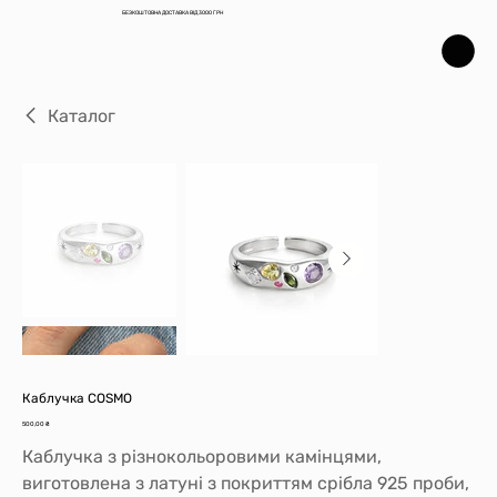
БЕЗКОШТОВНА ДОСТАВКА ВІД 3000 ГРН
Каталог
Каблучка COSMO
Ціна
500,00 ₴
Каблучка з різнокольоровими камінцями,
виготовлена з латуні з покриттям срібла 925 проби,