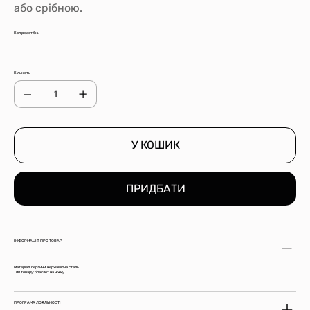
або срібною.
Колір застібки
Кількість
У КОШИК
ПРИДБАТИ
ІНФОРМАЦІЯ ПРО ТОВАР
Матеріал: перлини, нержавіюча сталь
Тип товару: браслет на ніжку
ПРОГРАМА ЛОЯЛЬНОСТІ